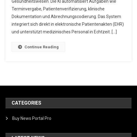
Automatisierung
Gesundheitswesen. Die KI automatisiert Aufgaben wie
Für
Terminvergabe, Patientenverifizierung, klinische
Das
Dokumentation und Abrechnungscodierung. Das System
Gesundheitswesen
integriert sich direkt in elektronische Patientenakten (EHR)
und unterstützt medizinisches Personal in Echtzeit. […]
Continue Reading
CATEGORIES
Buy News Portal Pro