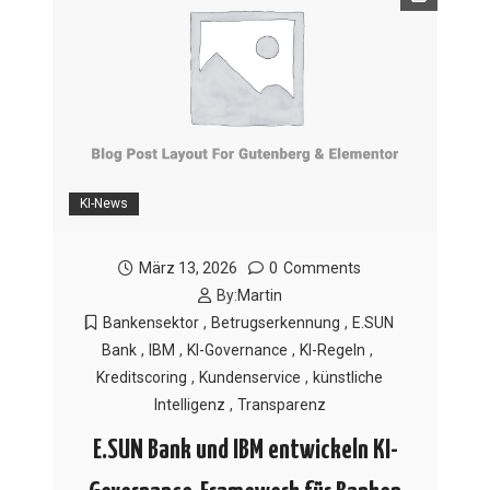
KI-News
März 13, 2026
0
Comments
By:
Martin
Bankensektor
,
Betrugserkennung
,
E.SUN
Bank
,
IBM
,
KI-Governance
,
KI-Regeln
,
Kreditscoring
,
Kundenservice
,
künstliche
Intelligenz
,
Transparenz
E.SUN Bank und IBM entwickeln KI-