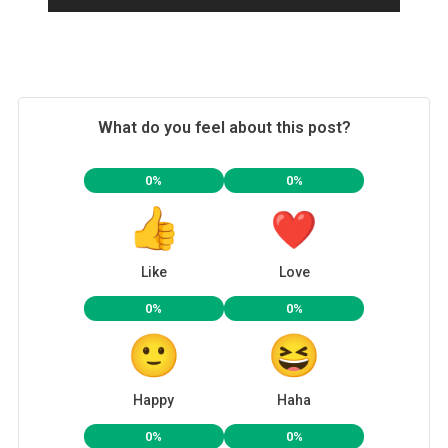
What do you feel about this post?
0%
0%
Like
Love
0%
0%
Happy
Haha
0%
0%