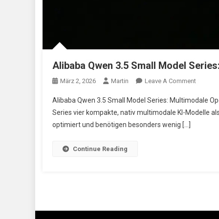
Alibaba Qwen 3.5 Small Model Series:
On
März 2, 2026
Martin
Leave A Comment
Alibaba
Alibaba Qwen 3.5 Small Model Series: Multimodale Ope
Qwen
Series vier kompakte, nativ multimodale KI-Modelle a
3.5
optimiert und benötigen besonders wenig […]
Small
Model
Series:
Continue Reading
Eine
Neue
Dimens
Von
Lokal
Betreib