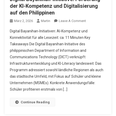
der KI-Kompetenz und Digitalisierung
auf den Philippinen
On
März 2, 2026
Martin
Leave A Comment
Digital
Digital Bayanihan-Initiativen: AI-Kompetenz und
Bayanihan-
Konnektivität für alle Lesezeit: ca. 11 Minuten Key
Initiative:
Takeaways Die Digital Bayanihan-Initiative des
Förderung
philippinischen Department of Information and
Der
KI-
Communications Technology (DICT) verknüpft
Kompetenz
Infrastrukturentwicklung und KI-Literacy landesweit. Das
Und
Programm adressiert sowohl ländliche Regionen als auch
Digitalisierung
das städtische Umfeld, mit Fokus auf Schüler und kleine
Auf
Unternehmen (MSMEs). Konkrete Anwendungsfälle:
Den
Schüler profitieren erstmals von […]
Philippinen
Continue Reading